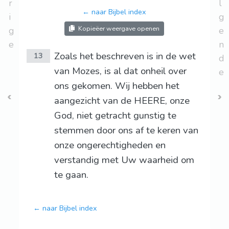
r
l
← naar Bijbel index
i
g
Kopieëer weergave openen
g
e
e
n
Zoals het beschreven is in de wet
13
d
van Mozes, is al dat onheil over
e
ons gekomen. Wij hebben het
aangezicht van de HEERE, onze
God, niet getracht gunstig te
stemmen door ons af te keren van
onze ongerechtigheden en
verstandig met Uw waarheid om
te gaan.
← naar Bijbel index