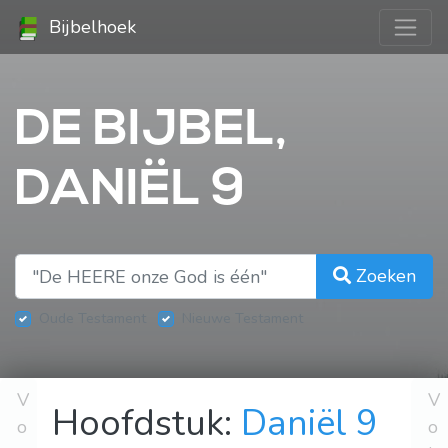
Bijbelhoek
DE BIJBEL,
DANIËL 9
Zoeken
Oude Testament
Nieuwe Testament
V
V
Hoofdstuk:
Daniël 9
o
o