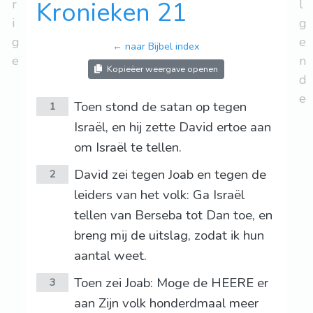
r
Kronieken 21
l
i
g
g
e
← naar Bijbel index
e
n
Kopieëer weergave openen
d
e
Toen stond de satan op tegen
1
Israël, en hij zette David ertoe aan
om Israël te tellen.
David zei tegen Joab en tegen de
2
leiders van het volk: Ga Israël
tellen van Berseba tot Dan toe, en
breng mij de uitslag, zodat ik hun
aantal weet.
Toen zei Joab: Moge de HEERE er
3
aan Zijn volk honderdmaal meer