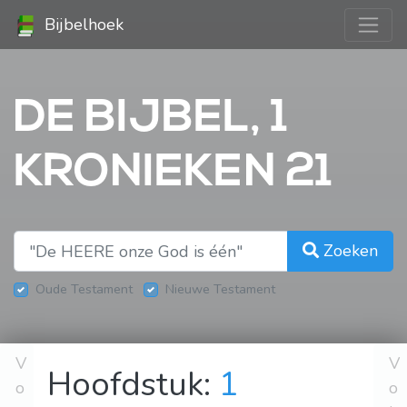
Bijbelhoek
DE BIJBEL, 1
KRONIEKEN 21
Zoeken
Oude Testament
Nieuwe Testament
V
V
Hoofdstuk:
1
o
o