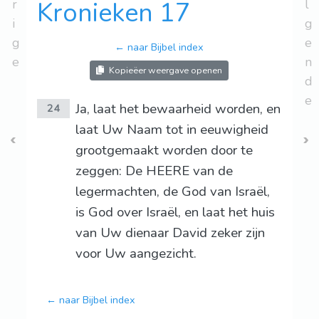
r
Kronieken 17
l
i
g
g
e
← naar Bijbel index
e
n
Kopieëer weergave openen
d
e
Ja, laat het bewaarheid worden, en
24
laat Uw Naam tot in eeuwigheid
grootgemaakt worden door te
zeggen: De HEERE van de
legermachten, de God van Israël,
is God over Israël, en laat het huis
van Uw dienaar David zeker zijn
voor Uw aangezicht.
← naar Bijbel index