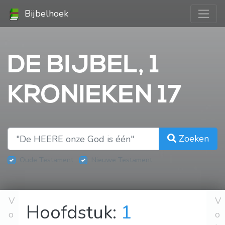
Bijbelhoek
DE BIJBEL, 1
KRONIEKEN 17
Zoeken
Oude Testament
Nieuwe Testament
V
V
Hoofdstuk:
1
o
o