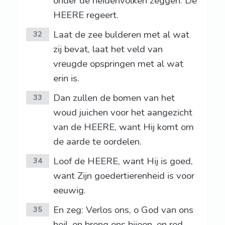
onder de heidenvolken zeggen: De
HEERE regeert.
Laat de zee bulderen met al wat
32
zij bevat, laat het veld van
vreugde opspringen met al wat
erin is.
Dan zullen de bomen van het
33
woud juichen voor het aangezicht
van de HEERE, want Hij komt om
de aarde te oordelen.
Loof de HEERE, want Hij is goed,
34
want Zijn goedertierenheid is voor
eeuwig.
En zeg: Verlos ons, o God van ons
35
heil, en breng ons bijeen, en red