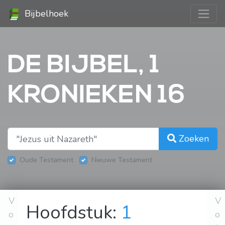
Bijbelhoek
DE BIJBEL, 1
KRONIEKEN 16
Zoeken
Oude Testament
Nieuwe Testament
V
V
Hoofdstuk:
1
o
o