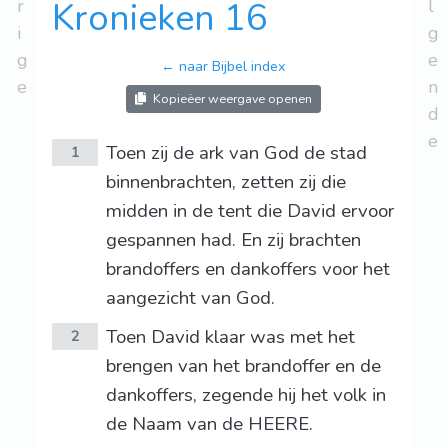
r
Kronieken 16
l
i
g
g
e
← naar Bijbel index
e
n
Kopieëer weergave openen
d
e
Toen zij de ark van God de stad
1
binnenbrachten, zetten zij die
midden in de tent die David ervoor
gespannen had. En zij brachten
brandoffers en dankoffers voor het
aangezicht van God.
Toen David klaar was met het
2
brengen van het brandoffer en de
dankoffers, zegende hij het volk in
de Naam van de HEERE.