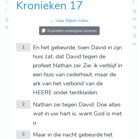
r
Kronieken 17
l
i
g
g
e
← naar Bijbel index
e
n
Kopieëer weergave openen
d
e
En het gebeurde, toen David in zijn
1
huis zat, dat David tegen de
profeet Nathan zei: Zie, ik verblijf in
een huis van cederhout, maar de
ark van het verbond van de
HEERE onder tentkleden.
Nathan zei tegen David: Doe alles
2
wat in uw hart is, want God is met
u.
Maar in die nacht gebeurde het
3