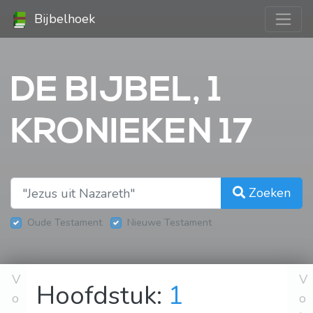
Bijbelhoek
DE BIJBEL, 1
KRONIEKEN 17
Zoeken
Oude Testament
Nieuwe Testament
V
V
Hoofdstuk:
1
o
o