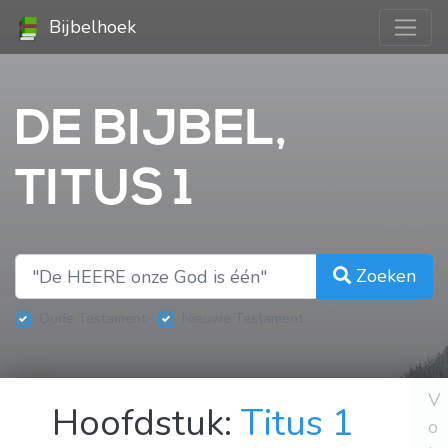
Bijbelhoek
DE BIJBEL,
TITUS 1
Zoeken
Oude Testament
Nieuwe Testament
V
Hoofdstuk:
Titus 1
o