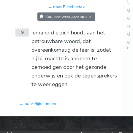
l
← naar Bijbel index
g
Kopieëer weergave openen
e
n
iemand die zich houdt aan het
9
d
betrouwbare woord, dat
e
overeenkomstig de leer is, zodat
hij bij machte is anderen te
bemoedigen door het gezonde
onderwijs en ook de tegensprekers
te weerleggen.
← naar Bijbel index