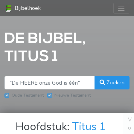
Bijbelhoek
DE BIJBEL,
TITUS 1
Zoeken
Oude Testament
Nieuwe Testament
V
Hoofdstuk:
Titus 1
o