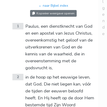
l
← naar Bijbel index
g
Kopieëer weergave openen
e
n
Paulus, een dienstknecht van God
1
d
en een apostel van Jezus Christus,
e
overeenkomstig het geloof van de
uitverkorenen van God en de
kennis van de waarheid, die in
overeenstemming met de
godsvrucht is,
in de hoop op het eeuwige leven,
2
dat God, Die niet liegen kan, vóór
de tijden der eeuwen beloofd
heeft. En Hij heeft op de door Hem
bestemde tijd Zijn Woord