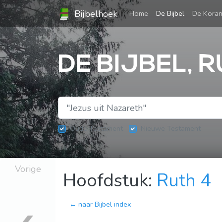
Bijbelhoek
(current)
Home
De Bijbel
De Kora
DE BIJBEL, R
Oude Testament
Nieuwe Testament
Vorige
Hoofdstuk:
Ruth 4
← naar Bijbel index