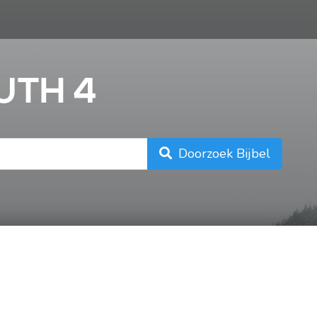
n
UTH 4
Doorzoek Bijbel