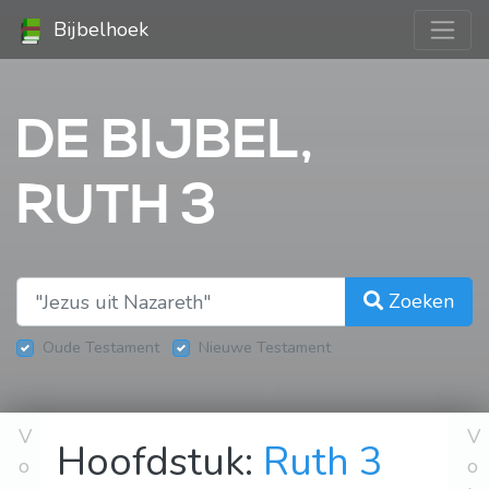
Bijbelhoek
DE BIJBEL,
RUTH 3
Zoeken
Oude Testament
Nieuwe Testament
V
V
Hoofdstuk:
Ruth 3
o
o