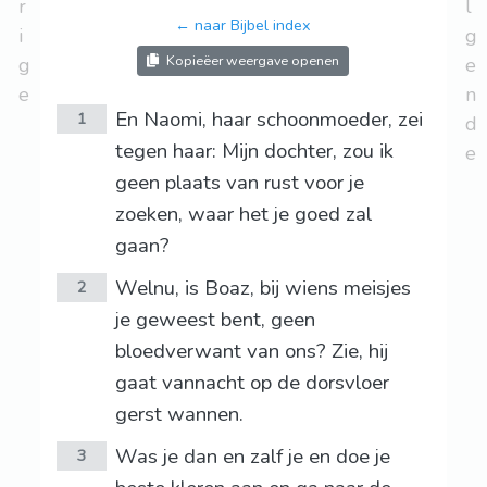
r
l
← naar Bijbel index
i
g
Kopieëer weergave openen
g
e
e
n
En Naomi, haar schoonmoeder, zei
1
d
tegen haar: Mijn dochter, zou ik
e
geen plaats van rust voor je
zoeken, waar het je goed zal
gaan?
Welnu, is Boaz, bij wiens meisjes
2
je geweest bent, geen
bloedverwant van ons? Zie, hij
gaat vannacht op de dorsvloer
gerst wannen.
Was je dan en zalf je en doe je
3