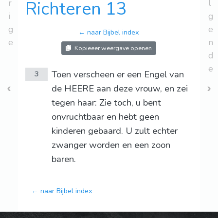
r
Richteren 13
l
i
g
g
e
← naar Bijbel index
e
n
Kopieëer weergave openen
d
e
Toen verscheen er een Engel van
3
de HEERE aan deze vrouw, en zei
tegen haar: Zie toch, u bent
onvruchtbaar en hebt geen
kinderen gebaard. U zult echter
zwanger worden en een zoon
baren.
← naar Bijbel index