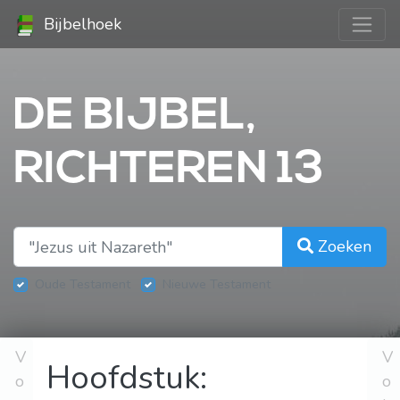
Bijbelhoek
DE BIJBEL,
RICHTEREN 13
Zoeken
Oude Testament
Nieuwe Testament
V
V
Hoofdstuk:
o
o