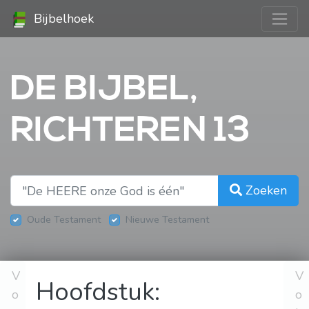
Bijbelhoek
DE BIJBEL,
RICHTEREN 13
Zoeken
Oude Testament
Nieuwe Testament
V
V
Hoofdstuk:
o
o