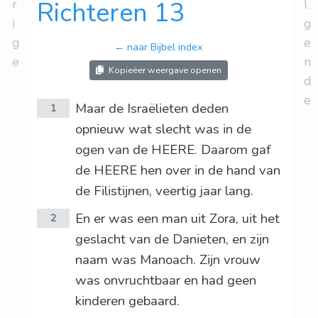
r
Richteren 13
l
i
g
g
e
← naar Bijbel index
e
n
Kopieëer weergave openen
d
e
Maar de Israëlieten deden
1
opnieuw wat slecht was in de
ogen van de HEERE. Daarom gaf
de HEERE hen over in de hand van
de Filistijnen, veertig jaar lang.
En er was een man uit Zora, uit het
2
geslacht van de Danieten, en zijn
naam was Manoach. Zijn vrouw
was onvruchtbaar en had geen
kinderen gebaard.