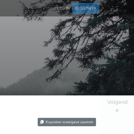
LOG IN
REGISTREER
Volgend
e
Kopieëer weergave openen