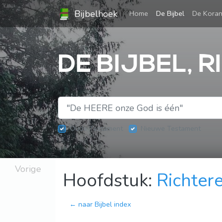
Bijbelhoek
(current)
Home
De Bijbel
De Kora
DE BIJBEL, R
Oude Testament
Nieuwe Testament
Vorige
Hoofdstuk:
Richter
← naar Bijbel index