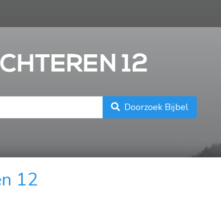
n
ICHTEREN 12
Doorzoek Bijbel
en 12