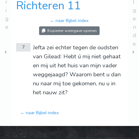
r
Richteren 11
l
i
g
g
e
← naar Bijbel index
e
n
Kopieëer weergave openen
d
e
Jefta zei echter tegen de oudsten
7
van Gilead: Hebt ú mij niet gehaat
en mij uit het huis van mijn vader
weggejaagd? Waarom bent u dan
nu naar mij toe gekomen, nu u in
het nauw zit?
← naar Bijbel index