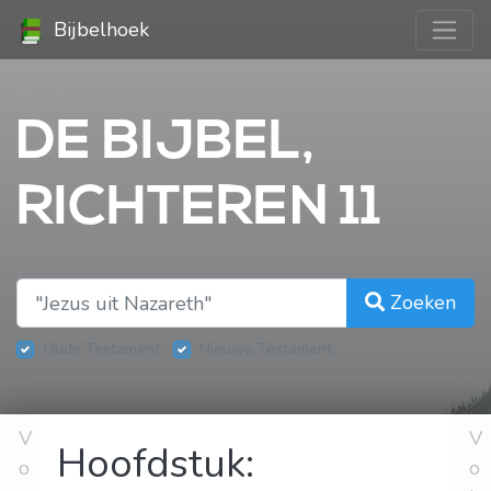
Bijbelhoek
DE BIJBEL,
RICHTEREN 11
Zoeken
Oude Testament
Nieuwe Testament
V
V
Hoofdstuk:
o
o