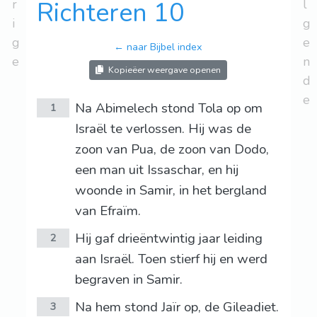
r
Richteren 10
l
i
g
g
e
← naar Bijbel index
e
n
Kopieëer weergave openen
d
e
Na Abimelech stond Tola op om
1
Israël te verlossen. Hij was de
zoon van Pua, de zoon van Dodo,
een man uit Issaschar, en hij
woonde in Samir, in het bergland
van Efraïm.
Hij gaf drieëntwintig jaar leiding
2
aan Israël. Toen stierf hij en werd
begraven in Samir.
Na hem stond Jaïr op, de Gileadiet.
3