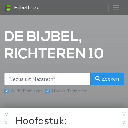
Bijbelhoek
DE BIJBEL,
RICHTEREN 10
Zoeken
Oude Testament
Nieuwe Testament
V
V
Hoofdstuk:
o
o