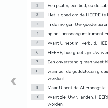
Een psalm, een lied, op de sa
1
Het is goed om de HEERE te l
2
in de morgen Uw goedertieren
3
op het tiensnarig instrument en
4
Want U hebt mij verblijd, HEE
5
HEERE, hoe groot zijn Uw wer
6
Een onverstandig man weet hie
7
wanneer de goddelozen groeien
8
worden!
Maar U bent de Allerhoogste,
9
Want zie, Uw vijanden, HEERE,
10
worden.