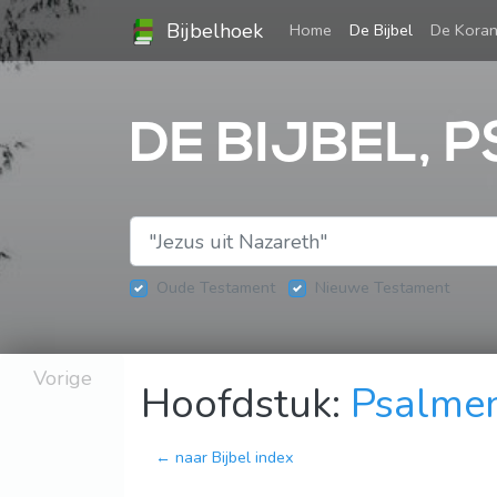
Bijbelhoek
(current)
Home
De Bijbel
De Kora
DE BIJBEL, 
Oude Testament
Nieuwe Testament
Vorige
Hoofdstuk:
Psalme
← naar Bijbel index