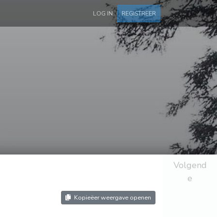
LOG IN
REGISTREER
Volgend
e
Kopieëer weergave openen