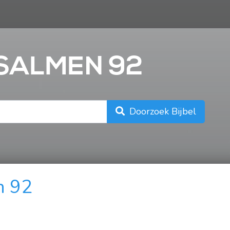
n
PSALMEN 92
Doorzoek Bijbel
n 92