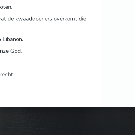
oten.
n wat de kwaaddoeners overkomt die
e Libanon.
onze God.
recht.