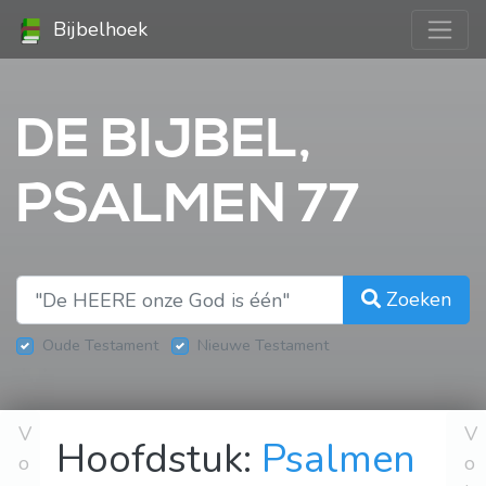
Bijbelhoek
DE BIJBEL,
PSALMEN 77
Zoeken
Oude Testament
Nieuwe Testament
V
V
Hoofdstuk:
Psalmen
o
o