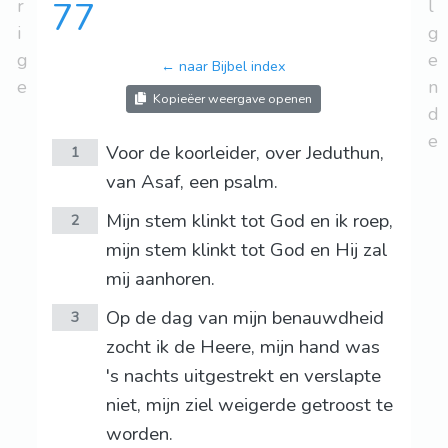
r
77
l
i
g
g
e
← naar Bijbel index
e
n
Kopieëer weergave openen
d
e
Voor de koorleider, over Jeduthun,
1
van Asaf, een psalm.
Mijn stem klinkt tot God en ik roep,
2
mijn stem klinkt tot God en Hij zal
mij aanhoren.
Op de dag van mijn benauwdheid
3
zocht ik de Heere, mijn hand was
's nachts uitgestrekt en verslapte
niet, mijn ziel weigerde getroost te
worden.