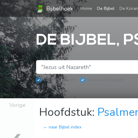
Bijbelhoek
(current)
Home
De Bijbel
De Kora
DE BIJBEL, 
Oude Testament
Nieuwe Testament
Vorige
Hoofdstuk:
Psalme
← naar Bijbel index