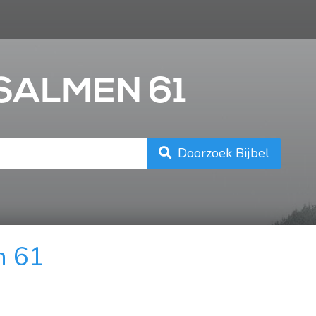
n
PSALMEN 61
Doorzoek Bijbel
n 61