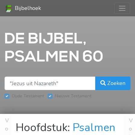
Bijbelhoek
DE BIJBEL,
PSALMEN 60
Zoeken
Oude Testament
Nieuwe Testament
V
V
Hoofdstuk:
Psalmen
o
o