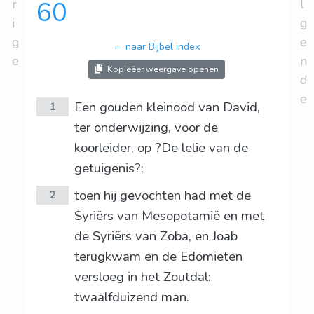
r
60
l
i
g
g
e
← naar Bijbel index
e
n
Kopieëer weergave openen
d
e
Een gouden kleinood van David,
1
ter onderwijzing, voor de
koorleider, op ?De lelie van de
getuigenis?;
toen hij gevochten had met de
2
Syriërs van Mesopotamië en met
de Syriërs van Zoba, en Joab
terugkwam en de Edomieten
versloeg in het Zoutdal:
twaalfduizend man.