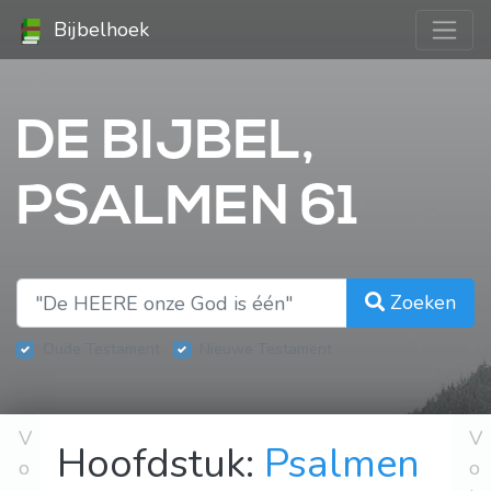
Bijbelhoek
DE BIJBEL,
PSALMEN 61
Zoeken
Oude Testament
Nieuwe Testament
V
V
Hoofdstuk:
Psalmen
o
o