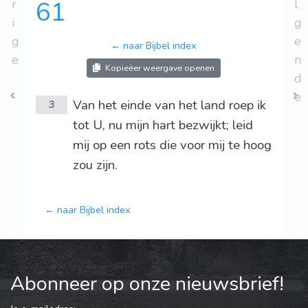
r
61
l
i
g
g
e
← naar Bijbel index
e
n
Kopieëer weergave openen
d
e
Van het einde van het land roep ik
3
tot U, nu mijn hart bezwijkt; leid
mij op een rots die voor mij te hoog
zou zijn.
← naar Bijbel index
Abonneer op onze nieuwsbrief!