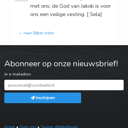
met ons; de God van Jakob is voor
ons een veilige vesting. [ Sela]
← naar Bijbel index
Abonneer op onze nieuwsbrief!
Je e-mailadres:
Inschrijven
Home
•
Over ons
•
Twitter @bijbelhoek