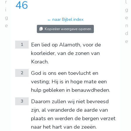
r
46
l
i
g
g
e
← naar Bijbel index
e
n
Kopieëer weergave openen
d
e
Een lied op Alamoth, voor de
1
koorleider, van de zonen van
Korach.
God is ons een toevlucht en
2
vesting; Hij is in hoge mate een
hulp gebleken in benauwdheden.
Daarom zullen wij niet bevreesd
3
zijn, al veranderde de aarde van
plaats en werden de bergen verzet
naar het hart van de zeeën.