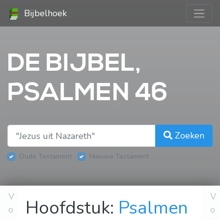
Bijbelhoek
DE BIJBEL,
PSALMEN 46
Zoeken
Oude Testament
Nieuwe Testament
V
V
Hoofdstuk:
Psalmen
o
o