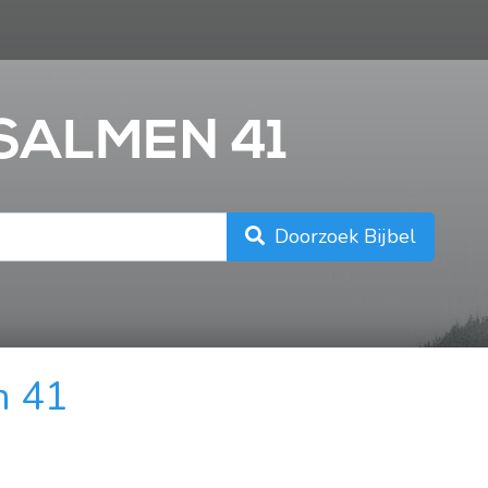
n
PSALMEN 41
Doorzoek Bijbel
n 41