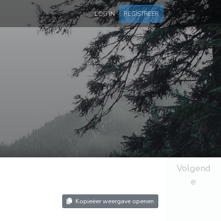
LOG IN
REGISTREER
Volgend
e
Kopieëer weergave openen