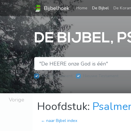
Bijbelhoek
(current)
Home
De Bijbel
De Kora
DE BIJBEL, 
Oude Testament
Nieuwe Testament
Vorige
Hoofdstuk:
Psalme
← naar Bijbel index