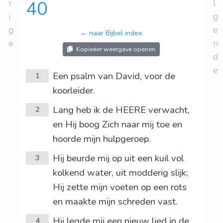
r
40
l
i
g
g
e
← naar Bijbel index
e
n
Kopieëer weergave openen
d
e
Een psalm van David, voor de
1
koorleider.
Lang heb ik de HEERE verwacht,
2
en Hij boog Zich naar mij toe en
hoorde mijn hulpgeroep.
Hij beurde mij op uit een kuil vol
3
kolkend water, uit modderig slijk;
Hij zette mijn voeten op een rots
en maakte mijn schreden vast.
Hij legde mij een nieuw lied in de
4