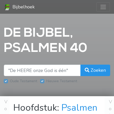
Bijbelhoek
DE BIJBEL,
PSALMEN 40
Zoeken
Oude Testament
Nieuwe Testament
V
V
Hoofdstuk:
Psalmen
o
o