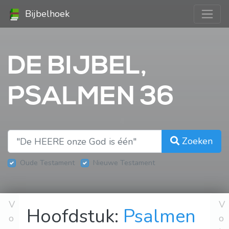
Bijbelhoek
DE BIJBEL,
PSALMEN 36
Zoeken
Oude Testament
Nieuwe Testament
V
V
Hoofdstuk:
Psalmen
o
o