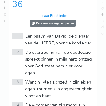
r
36
l
i
g
g
e
← naar Bijbel index
e
n
Kopieëer weergave openen
d
e
Een psalm van David, de dienaar
1
van de HEERE, voor de koorleider.
De overtreding van de goddeloze
2
spreekt binnen in mijn hart: ontzag
voor God staat hem niet voor
ogen.
Want hij vleit zichzelf in zijn eigen
3
ogen, tot men zijn ongerechtigheid
vindt en haat.
De woorden van zijn mond zijn
4