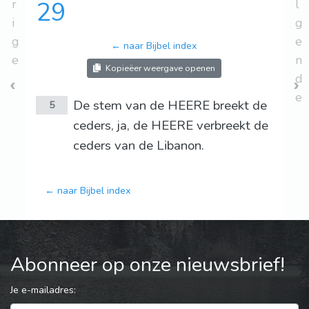
r
29
l
i
g
g
e
← naar Bijbel index
e
n
Kopieëer weergave openen
d
e
De stem van de HEERE breekt de
5
ceders, ja, de HEERE verbreekt de
ceders van de Libanon.
← naar Bijbel index
Abonneer op onze nieuwsbrief!
Je e-mailadres: