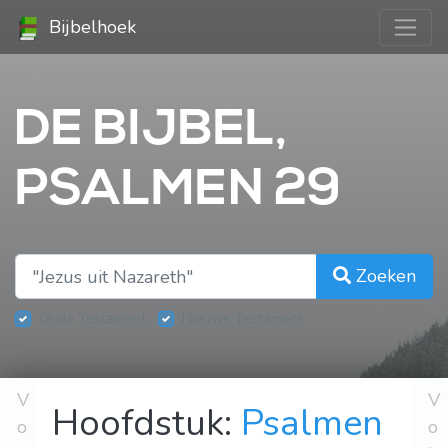
Bijbelhoek
DE BIJBEL,
PSALMEN 29
Zoeken
Oude Testament
Nieuwe Testament
V
V
Hoofdstuk:
Psalmen
o
o