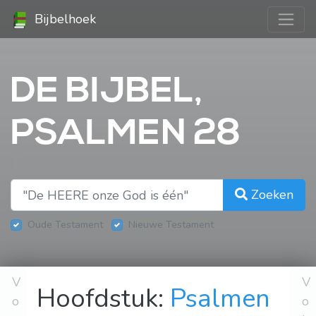
Bijbelhoek
DE BIJBEL,
PSALMEN 28
Zoeken
Oude Testament
Nieuwe Testament
V
V
Hoofdstuk:
Psalmen
o
o