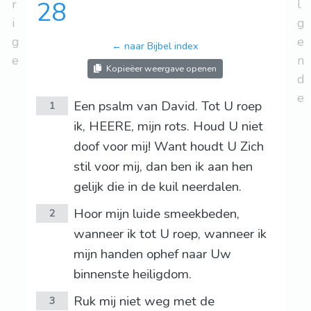
r
28
l
i
g
g
e
← naar Bijbel index
e
n
Kopieëer weergave openen
d
e
Een psalm van David. Tot U roep
1
ik, HEERE, mijn rots. Houd U niet
doof voor mij! Want houdt U Zich
stil voor mij, dan ben ik aan hen
gelijk die in de kuil neerdalen.
Hoor mijn luide smeekbeden,
2
wanneer ik tot U roep, wanneer ik
mijn handen ophef naar Uw
binnenste heiligdom.
Ruk mij niet weg met de
3