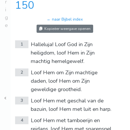
r
150
i
g
← naar Bijbel index
e
Kopieëer weergave openen
Halleluja! Loof God in Zijn
1
heiligdom, loof Hem in Zijn
machtig hemelgewelf.
Loof Hem om Zijn machtige
2
daden, loof Hem om Zijn
geweldige grootheid.
Loof Hem met geschal van de
3
bazuin, loof Hem met luit en harp.
Loof Hem met tamboerijn en
4
reidans, loof Hem met snarenspel