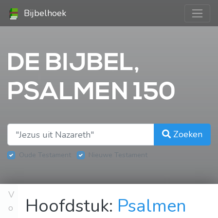
Bijbelhoek
DE BIJBEL,
PSALMEN 150
Zoeken
Oude Testament
Nieuwe Testament
V
Hoofdstuk:
Psalmen
o