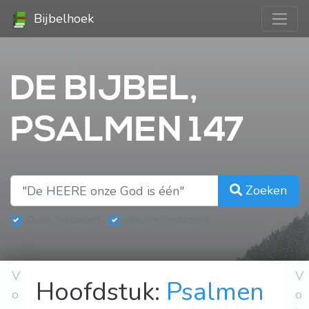
Bijbelhoek
DE BIJBEL,
PSALMEN 147
Zoeken
Oude Testament
Nieuwe Testament
V
V
Hoofdstuk:
Psalmen
o
o