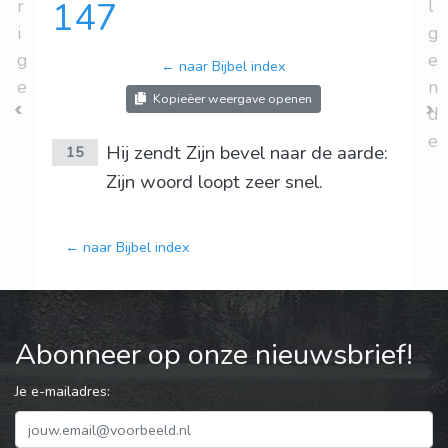
r
147
l
i
g
g
e
← naar Bijbel index
e
n
Kopieëer weergave openen
d
e
Hij zendt Zijn bevel naar de aarde:
15
Zijn woord loopt zeer snel.
← naar Bijbel index
Abonneer op onze nieuwsbrief!
Je e-mailadres: