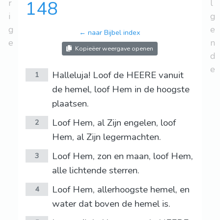
r
148
l
i
g
g
e
← naar Bijbel index
e
n
Kopieëer weergave openen
d
e
Halleluja! Loof de HEERE vanuit
1
de hemel, loof Hem in de hoogste
plaatsen.
Loof Hem, al Zijn engelen, loof
2
Hem, al Zijn legermachten.
Loof Hem, zon en maan, loof Hem,
3
alle lichtende sterren.
Loof Hem, allerhoogste hemel, en
4
water dat boven de hemel is.