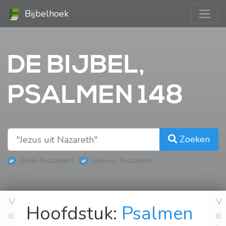
Bijbelhoek
DE BIJBEL,
PSALMEN 148
Zoeken
Oude Testament
Nieuwe Testament
V
V
Hoofdstuk:
Psalmen
o
o