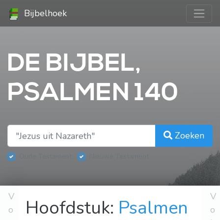
Bijbelhoek
DE BIJBEL,
PSALMEN 140
Zoeken
Oude Testament
Nieuwe Testament
V
V
Hoofdstuk:
Psalmen
o
o