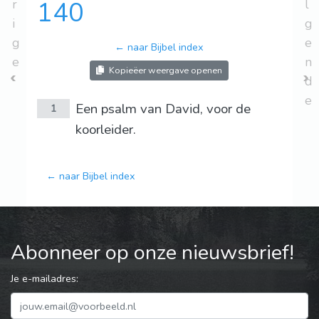
r
140
l
i
g
g
e
← naar Bijbel index
e
n
Kopieëer weergave openen
d
e
Een psalm van David, voor de
1
koorleider.
← naar Bijbel index
Abonneer op onze nieuwsbrief!
Je e-mailadres: