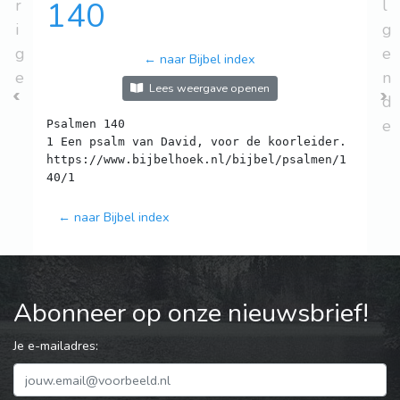
r
140
l
i
g
g
e
← naar Bijbel index
e
n
Lees weergave openen
d
e
Psalmen 140
1 Een psalm van David, voor de koorleider.
https://www.bijbelhoek.nl/bijbel/psalmen/1
← naar Bijbel index
Abonneer op onze nieuwsbrief!
Je e-mailadres: