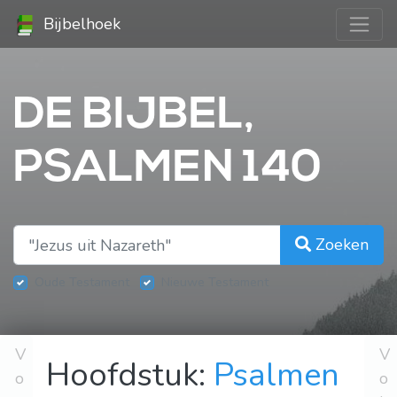
Bijbelhoek
DE BIJBEL,
PSALMEN 140
Zoeken
Oude Testament
Nieuwe Testament
V
V
Hoofdstuk:
Psalmen
o
o