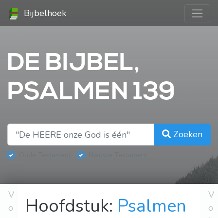
Bijbelhoek
DE BIJBEL,
PSALMEN 139
Zoeken
Oude Testament
Nieuwe Testament
V
V
Hoofdstuk:
Psalmen
o
o