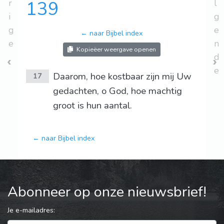
r
139
l
i
g
g
e
← naar Bijbel index
e
n
Kopieëer weergave openen
d
e
Daarom, hoe kostbaar zijn mij Uw
17
gedachten, o God, hoe machtig
groot is hun aantal.
← naar Bijbel index
Abonneer op onze nieuwsbrief!
Je e-mailadres: