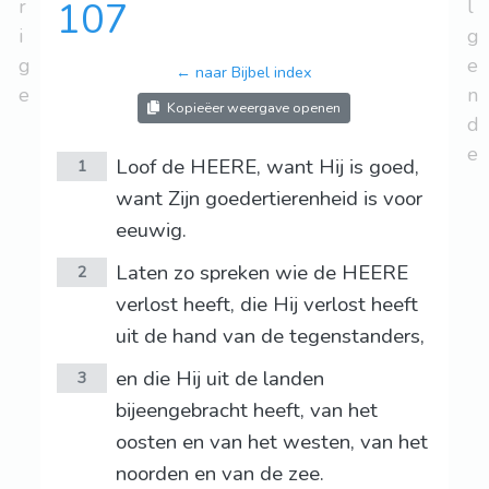
r
107
l
i
g
g
e
← naar Bijbel index
e
n
Kopieëer weergave openen
d
e
Loof de HEERE, want Hij is goed,
1
want Zijn goedertierenheid is voor
eeuwig.
Laten zo spreken wie de HEERE
2
verlost heeft, die Hij verlost heeft
uit de hand van de tegenstanders,
en die Hij uit de landen
3
bijeengebracht heeft, van het
oosten en van het westen, van het
noorden en van de zee.