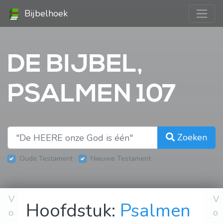
Bijbelhoek
DE BIJBEL,
PSALMEN 107
Zoeken
Oude Testament
Nieuwe Testament
V
V
Hoofdstuk:
Psalmen
o
o