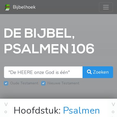
Bijbelhoek
DE BIJBEL,
PSALMEN 106
Zoeken
Oude Testament
Nieuwe Testament
V
V
Hoofdstuk:
Psalmen
o
o