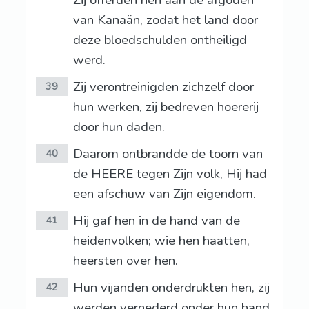
Zij offerden hen aan de afgoden
van Kanaän, zodat het land door
deze bloedschulden ontheiligd
werd.
Zij verontreinigden zichzelf door
39
hun werken, zij bedreven hoererij
door hun daden.
Daarom ontbrandde de toorn van
40
de HEERE tegen Zijn volk, Hij had
een afschuw van Zijn eigendom.
Hij gaf hen in de hand van de
41
heidenvolken; wie hen haatten,
heersten over hen.
Hun vijanden onderdrukten hen, zij
42
werden vernederd onder hun hand.