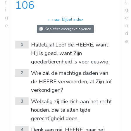
r
106
l
i
g
g
e
← naar Bijbel index
e
n
Kopieëer weergave openen
d
e
Halleluja! Loof de HEERE, want
1
Hij is goed, want Zijn
goedertierenheid is voor eeuwig.
Wie zal de machtige daden van
2
de HEERE verwoorden, al Zijn lof
verkondigen?
Welzalig zij die zich aan het recht
3
houden, die te allen tijde
gerechtigheid doen.
Denk aan mij, HEERE, naar het
4