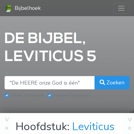
Bijbelhoek
DE BIJBEL,
LEVITICUS 5
Zoeken
Oude Testament
Nieuwe Testament
V
V
Hoofdstuk:
Leviticus
o
o