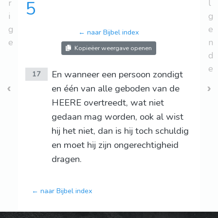
r
5
l
i
g
g
e
← naar Bijbel index
e
n
Kopieëer weergave openen
d
e
En wanneer een persoon zondigt
17
en één van alle geboden van de
HEERE overtreedt, wat niet
gedaan mag worden, ook al wist
hij het niet, dan is hij toch schuldig
en moet hij zijn ongerechtigheid
dragen.
← naar Bijbel index