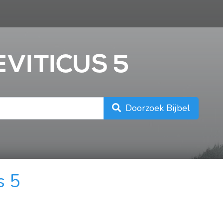
n
EVITICUS 5
Doorzoek Bijbel
s 5