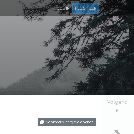
LOG IN
REGISTREER
Volgend
e
Kopieëer weergave openen