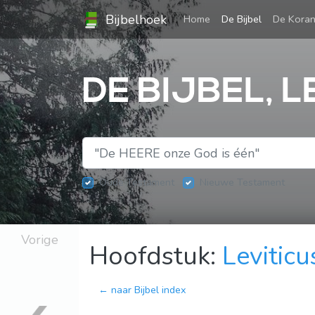
Bijbelhoek
(current)
Home
De Bijbel
De Kora
DE BIJBEL, L
Oude Testament
Nieuwe Testament
Vorige
Hoofdstuk:
Leviticu
← naar Bijbel index