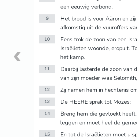
een eeuwig verbond.
Het brood is voor Aäron en zijn
9
afkomstig uit de vuuroffers v
Eens trok de zoon van een Isr
10
Israëlieten woonde, eropuit. T
het kamp.
Daarbij lasterde de zoon van 
11
van zijn moeder was Selomith,
Zij namen hem in hechtenis o
12
De HEERE sprak tot Mozes:
13
Breng hem die gevloekt heeft,
14
leggen en moet heel de geme
En tot de Israëlieten moet u s
15