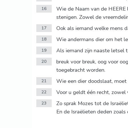
Wie de Naam van de HEERE la
16
stenigen. Zowel de vreemdeli
Ook als iemand welke mens da
17
Wie andermans dier om het lev
18
Als iemand zijn naaste letsel
19
breuk voor breuk, oog voor oog
20
toegebracht worden.
Wie een dier doodslaat, moet
21
Voor u geldt één recht, zowel
22
Zo sprak Mozes tot de Israëli
23
En de Israëlieten deden zoa