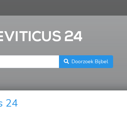
n
EVITICUS 24
Doorzoek Bijbel
s 24