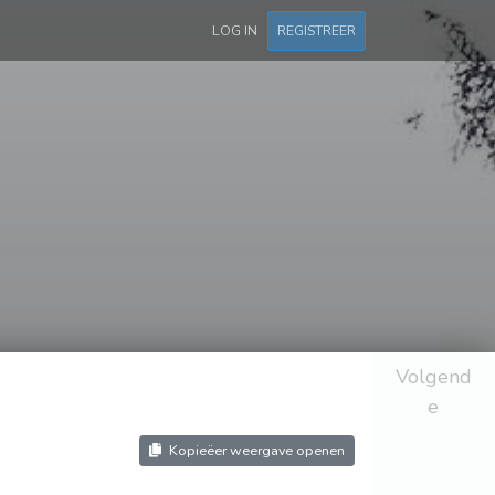
LOG IN
REGISTREER
Volgend
e
Kopieëer weergave openen