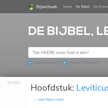
Bijbelhoek
(current)
Home
De Bijbel
De Kora
DE BIJBEL, L
Oude Testament
Nieuwe Testament
Vorige
Hoofdstuk:
Leviticu
← naar Bijbel index