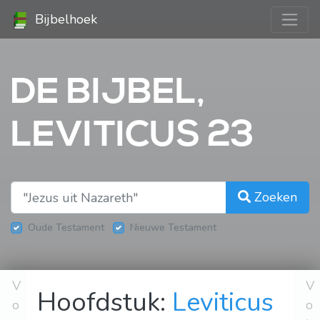
Bijbelhoek
DE BIJBEL,
LEVITICUS 23
Zoeken
Oude Testament
Nieuwe Testament
V
V
Hoofdstuk:
Leviticus
o
o