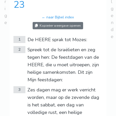
r
23
l
i
g
g
e
← naar Bijbel index
e
n
Kopieëer weergave openen
d
e
De HEERE sprak tot Mozes:
1
Spreek tot de Israëlieten en zeg
2
tegen hen: De feestdagen van de
HEERE, die u moet uitroepen, zijn
heilige samenkomsten. Dit zijn
Mijn feestdagen:
Zes dagen mag er werk verricht
3
worden, maar op de zevende dag
is het sabbat, een dag van
volledige rust, een heilige