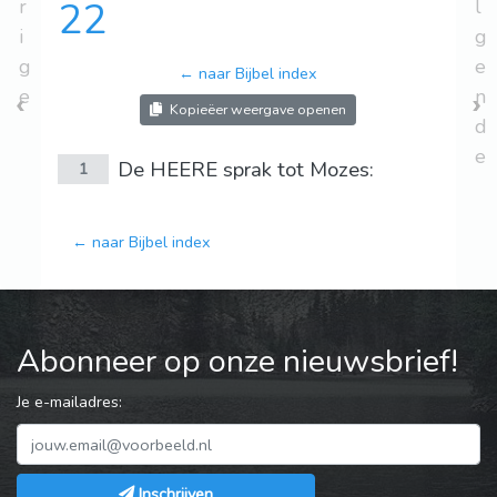
r
22
l
i
g
g
e
← naar Bijbel index
e
n
Kopieëer weergave openen
d
e
De HEERE sprak tot Mozes:
1
← naar Bijbel index
Abonneer op onze nieuwsbrief!
Je e-mailadres:
Inschrijven