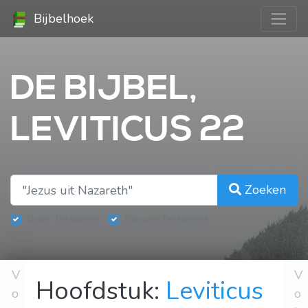
Bijbelhoek
DE BIJBEL,
LEVITICUS 22
Zoeken
Oude Testament
Nieuwe Testament
V
V
Hoofdstuk:
Leviticus
o
o