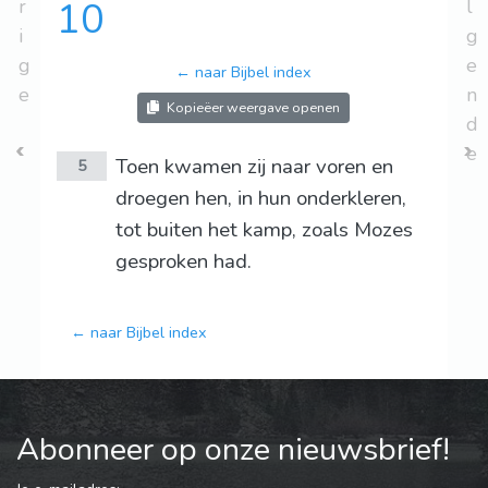
r
10
l
i
g
g
e
← naar Bijbel index
e
n
Kopieëer weergave openen
d
e
Toen kwamen zij naar voren en
5
droegen hen, in hun onderkleren,
tot buiten het kamp, zoals Mozes
gesproken had.
← naar Bijbel index
Abonneer op onze nieuwsbrief!