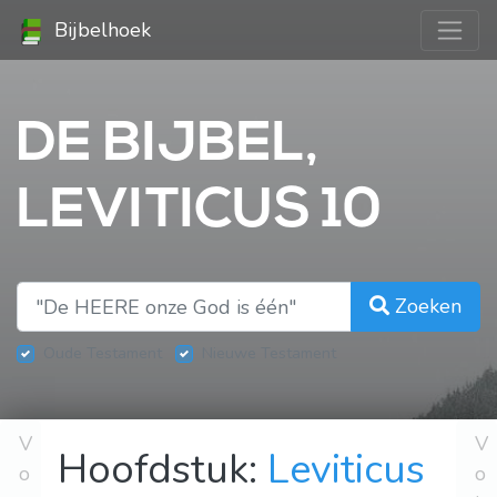
Bijbelhoek
DE BIJBEL,
LEVITICUS 10
Zoeken
Oude Testament
Nieuwe Testament
V
V
Hoofdstuk:
Leviticus
o
o