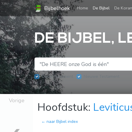
Bijbelhoek
(current)
Home
De Bijbel
De Kora
DE BIJBEL, L
Oude Testament
Nieuwe Testament
Vorige
Hoofdstuk:
Leviticu
← naar Bijbel index