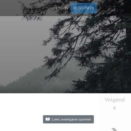
LOG IN
REGISTREER
Volgend
e
Lees weergave openen