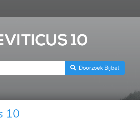
n
EVITICUS 10
Doorzoek Bijbel
s 10