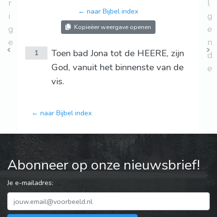
r
l
← naar Bijbel index
i
g
Kopieëer weergave openen
g
e
e
n
Toen bad Jona tot de HEERE, zijn
1
d
God, vanuit het binnenste van de
e
vis.
← naar Bijbel index
Abonneer op onze nieuwsbrief!
Je e-mailadres: