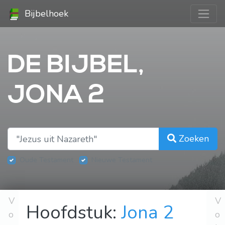
Bijbelhoek
DE BIJBEL,
JONA 2
Zoeken
Oude Testament
Nieuwe Testament
V
V
Hoofdstuk:
Jona 2
o
o