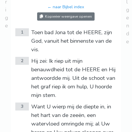
r
l
← naar Bijbel index
i
g
Kopieëer weergave openen
g
e
e
n
Toen bad Jona tot de HEERE, zijn
1
d
God, vanuit het binnenste van de
e
vis.
Hij zei: Ik riep uit mijn
2
benauwdheid tot de HEERE en Hij
antwoordde mij. Uit de schoot van
het graf riep ik om hulp, U hoorde
mijn stem.
Want U wierp mij de diepte in, in
3
het hart van de zeeën, een
watervloed omringde mij; al Uw