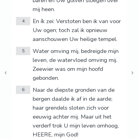
baren en Uw golven sloegen over
mij heen.
En ík zei: Verstoten ben ik van voor
4
Uw ogen; toch zal ik opnieuw
aanschouwen Uw heilige tempel.
Water omving mij, bedreigde mijn
5
leven, de watervloed omving mij.
Zeewier was om mijn hoofd
gebonden.
Naar de diepste gronden van de
6
bergen daalde ik af in de aarde;
haar grendels sloten zich voor
eeuwig achter mij. Maar uit het
verderf trok U mijn leven omhoog,
HEERE, mijn God!