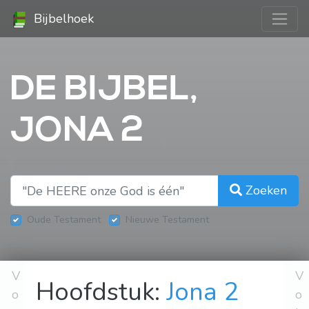
Bijbelhoek
DE BIJBEL,
JONA 2
Zoeken
Oude Testament
Nieuwe Testament
V
V
Hoofdstuk:
Jona 2
o
o