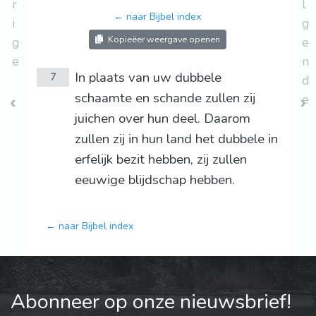
r
l
← naar Bijbel index
i
g
Kopieëer weergave openen
g
e
e
n
In plaats van uw dubbele
7
d
schaamte en schande zullen zij
e
juichen over hun deel. Daarom
zullen zij in hun land het dubbele in
erfelijk bezit hebben, zij zullen
eeuwige blijdschap hebben.
← naar Bijbel index
Abonneer op onze nieuwsbrief!