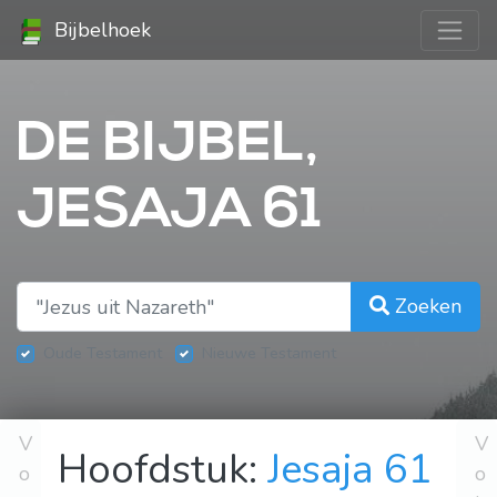
Bijbelhoek
DE BIJBEL,
JESAJA 61
Zoeken
Oude Testament
Nieuwe Testament
V
V
Hoofdstuk:
Jesaja 61
o
o