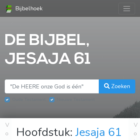
Bijbelhoek
DE BIJBEL,
JESAJA 61
Zoeken
Oude Testament
Nieuwe Testament
V
V
Hoofdstuk:
Jesaja 61
o
o