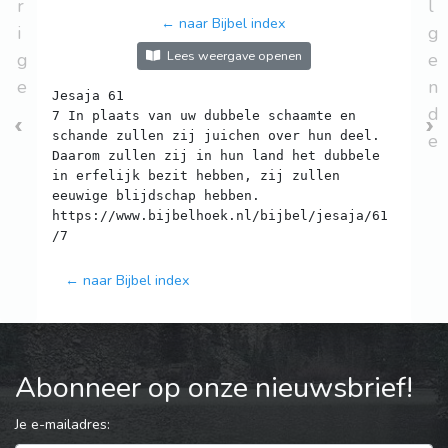
r
l
← naar Bijbel index
i
g
Lees weergave openen
g
e
e
n
Jesaja 61
d
7 In plaats van uw dubbele schaamte en
schande zullen zij juichen over hun deel.
e
Daarom zullen zij in hun land het dubbele
in erfelijk bezit hebben, zij zullen
eeuwige blijdschap hebben.
https://www.bijbelhoek.nl/bijbel/jesaja/61
← naar Bijbel index
Abonneer op onze nieuwsbrief!
Je e-mailadres: