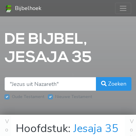
Bijbelhoek
DE BIJBEL,
JESAJA 35
Zoeken
Oude Testament
Nieuwe Testament
V
V
Hoofdstuk:
Jesaja 35
o
o