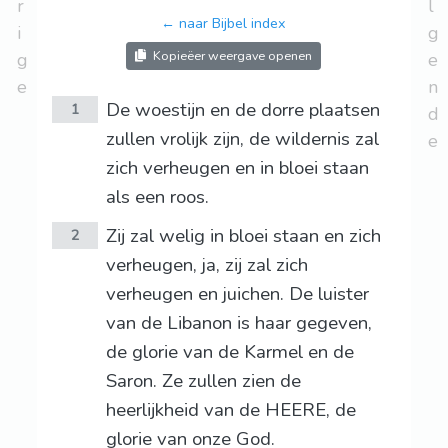
r
l
← naar Bijbel index
i
g
Kopieëer weergave openen
g
e
e
n
De woestijn en de dorre plaatsen
1
d
zullen vrolijk zijn, de wildernis zal
e
zich verheugen en in bloei staan
als een roos.
Zij zal welig in bloei staan en zich
2
verheugen, ja, zij zal zich
verheugen en juichen. De luister
van de Libanon is haar gegeven,
de glorie van de Karmel en de
Saron. Ze zullen zien de
heerlijkheid van de HEERE, de
glorie van onze God.