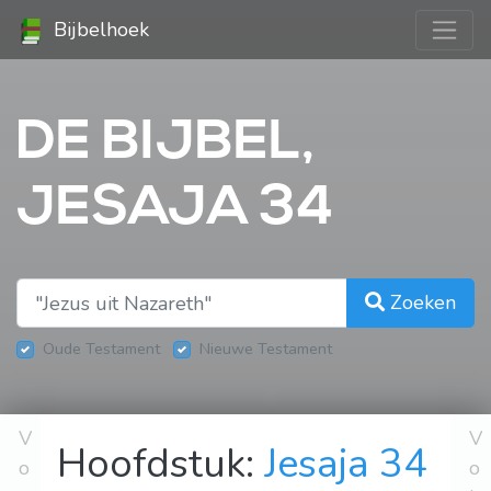
Bijbelhoek
DE BIJBEL,
JESAJA 34
Zoeken
Oude Testament
Nieuwe Testament
V
V
Hoofdstuk:
Jesaja 34
o
o