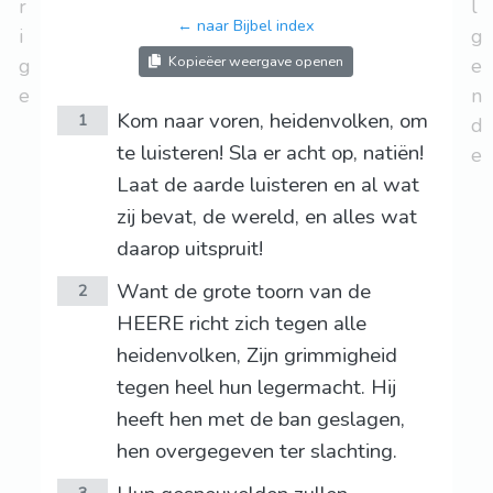
r
l
← naar Bijbel index
i
g
Kopieëer weergave openen
g
e
e
n
Kom naar voren, heidenvolken, om
1
d
te luisteren! Sla er acht op, natiën!
e
Laat de aarde luisteren en al wat
zij bevat, de wereld, en alles wat
daarop uitspruit!
Want de grote toorn van de
2
HEERE richt zich tegen alle
heidenvolken, Zijn grimmigheid
tegen heel hun legermacht. Hij
heeft hen met de ban geslagen,
hen overgegeven ter slachting.