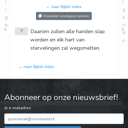
r
l
← naar Bijbel index
i
g
Kopieëer weergave openen
g
e
e
n
Daarom zullen alle handen slap
7
d
worden en elk hart van
e
stervelingen zal wegsmelten.
← naar Bijbel index
Abonneer op onze nieuwsbrief!
Je e-mailadres: