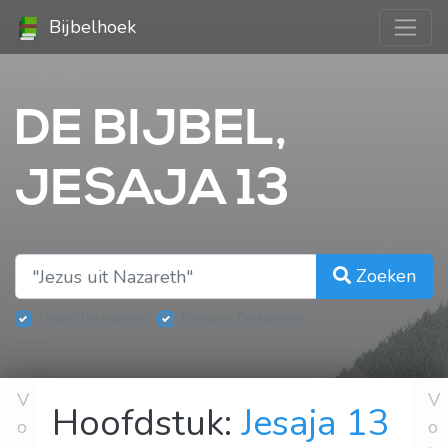
Bijbelhoek
DE BIJBEL,
JESAJA 13
Zoeken
Oude Testament
Nieuwe Testament
V
V
Hoofdstuk:
Jesaja 13
o
o