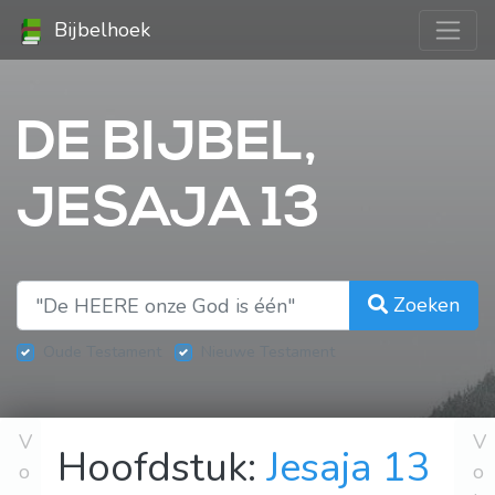
Bijbelhoek
DE BIJBEL,
JESAJA 13
Zoeken
Oude Testament
Nieuwe Testament
V
V
Hoofdstuk:
Jesaja 13
o
o