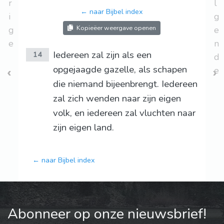
r
l
← naar Bijbel index
i
g
Kopieëer weergave openen
g
e
e
n
Iedereen zal zijn als een
14
d
opgejaagde gazelle, als schapen
e
die niemand bijeenbrengt. Iedereen
zal zich wenden naar zijn eigen
volk, en iedereen zal vluchten naar
zijn eigen land.
← naar Bijbel index
Abonneer op onze nieuwsbrief!