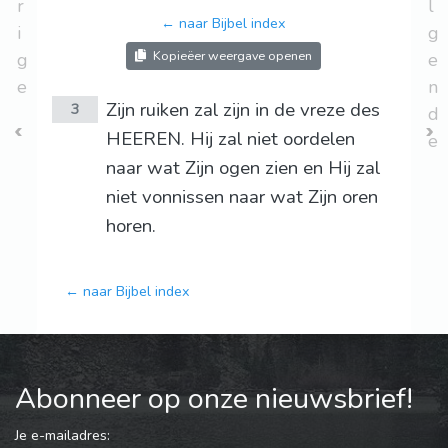
r
l
← naar Bijbel index
i
g
Kopieëer weergave openen
g
e
e
n
Zijn ruiken zal zijn in de vreze des
3
d
HEEREN. Hij zal niet oordelen
e
naar wat Zijn ogen zien en Hij zal
niet vonnissen naar wat Zijn oren
horen.
← naar Bijbel index
Abonneer op onze nieuwsbrief!
Je e-mailadres: