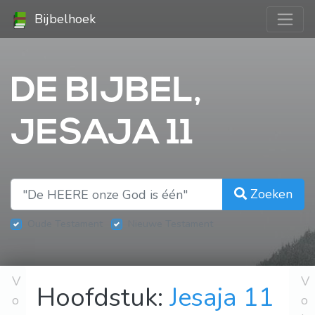
Bijbelhoek
DE BIJBEL,
JESAJA 11
Zoeken
Oude Testament
Nieuwe Testament
V
V
Hoofdstuk:
Jesaja 11
o
o