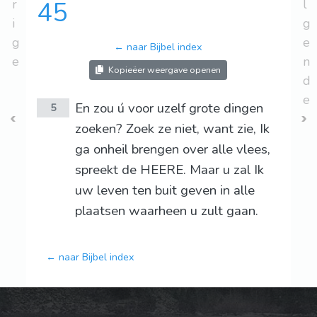
r
45
l
i
g
g
e
← naar Bijbel index
e
n
Kopieëer weergave openen
d
e
En zou ú voor uzelf grote dingen
5
zoeken? Zoek ze niet, want zie, Ik
ga onheil brengen over alle vlees,
spreekt de HEERE. Maar u zal Ik
uw leven ten buit geven in alle
plaatsen waarheen u zult gaan.
← naar Bijbel index