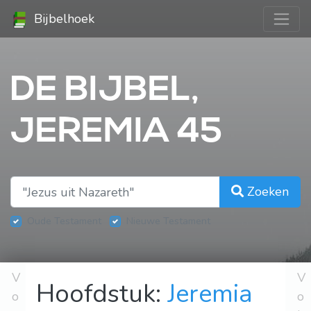
Bijbelhoek
DE BIJBEL,
JEREMIA 45
Zoeken
Oude Testament
Nieuwe Testament
V
V
Hoofdstuk:
Jeremia
o
o